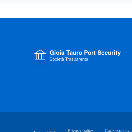
Gioia Tauro Port Security
Società Trasparente
Link di interesse
Privacy policy
Cookie policy