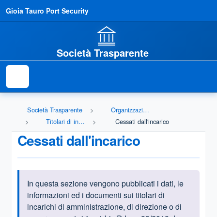
Gioia Tauro Port Security
Società Trasparente
Società Trasparente
Organizzazione
Titolari di incarichi politici, di amministrazione, di direzione o di governo
Cessati dall'incarico
Cessati dall'incarico
In questa sezione vengono pubblicati i dati, le
Informazioni introduttive
informazioni ed i documenti sui titolari di
incarichi di amministrazione, di direzione o di