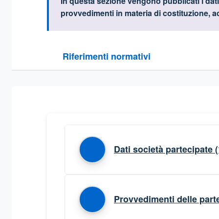
Informazioni intr
In questa sezione vengono pubblicati i dati
provvedimenti in materia di costituzione, a
Questa sezione contiene i riferimenti normativi e le
Riferimenti normativi
Sezione compressa
Dati società partecipate
(
Provvedimenti delle parte