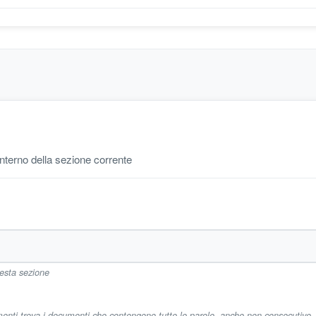
'interno della sezione corrente
uesta sezione
imenti trova i documenti che contengono tutte le parole, anche non consecutive