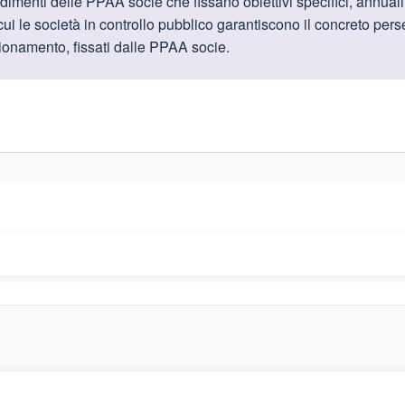
oduttive
imenti delle PPAA socie che fissano obiettivi specifici, annuali
ui le società in controllo pubblico garantiscono il concreto perse
zionamento, fissati dalle PPAA socie.
gislativi relativi alla trasparenza amministrativa