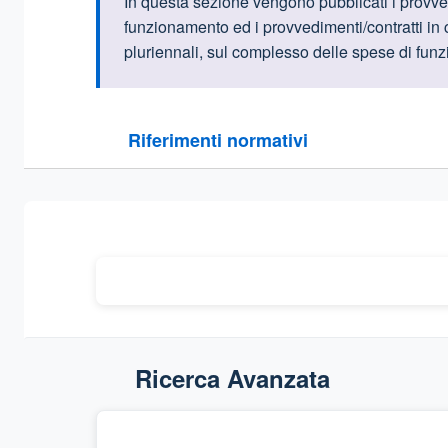
Informazioni intr
In questa sezione vengono pubblicati i provved
funzionamento ed i provvedimenti/contratti in c
pluriennali, sul complesso delle spese di fun
Questa sezione contiene i riferimenti normativi e le
Riferimenti normativi
Sezione compressa
Ricerca Avanzata