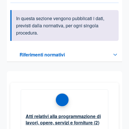
In questa sezione vengono pubblicati i dati,
Informazioni introduttive
previsti dalla normativa, per ogni singola
procedura.
Questa sezione contiene i riferimenti normativi e legislativi
Riferimenti normativi
Sezione compressa
Atti relativi alla programmazione di
lavori, opere, servizi e forniture
(2)