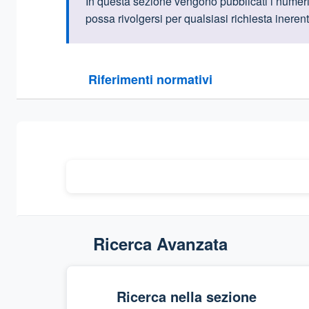
Informazioni intr
In questa sezione vengono pubblicati i numeri di
possa rivolgersi per qualsiasi richiesta inerente
Questa sezione contiene i riferimenti normativi e le
Riferimenti normativi
Sezione compressa
Ricerca Avanzata
Ricerca nella sezione