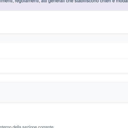
oduttive
enti, regolamenti, atti generali che stabiliscono criteri e modal
gislativi relativi alla trasparenza amministrativa
'interno della sezione corrente