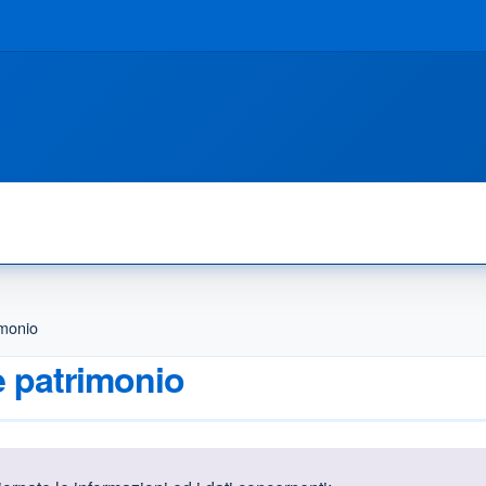
imonio
e patrimonio