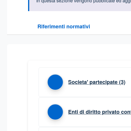
Informazioni intr
In questa sezione vengono pubblicate ed aggio
Questa sezione contiene i riferimenti normativi e le
Riferimenti normativi
Sezione compressa
Societa' partecipate
(3)
Enti di diritto privato cont