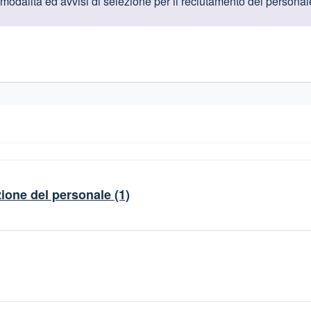
oduttive
 modalità ed avvisi di selezione per il reclutamento del personal
gislativi relativi alla trasparenza amministrativa
ezione del personale
(1)