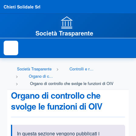
Chieti Solidale Srl
Società Trasparente
Società Trasparente
Controlli e rilievi sull'amministrazione
Organo di controllo che svolge le funzioni di OIV
Organo di controllo che svolge le funzioni di OIV
Organo di controllo che
svolge le funzioni di OIV
In questa sezione vengono pubblicati i
Informazioni introduttive