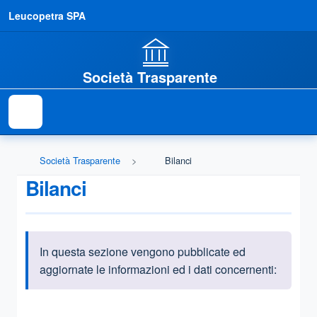
Leucopetra SPA
Società Trasparente
Società Trasparente
Bilanci
Bilanci
In questa sezione vengono pubblicate ed
Informazioni introduttive
aggiornate le informazioni ed i dati concernenti:
Questa sezione contiene i riferimenti normativi e legislativi