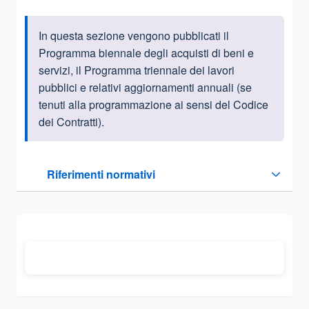
In questa sezione vengono pubblicati il
Informazioni introduttive
Programma biennale degli acquisti di beni e
servizi, il Programma triennale dei lavori
pubblici e relativi aggiornamenti annuali (se
tenuti alla programmazione ai sensi del Codice
dei Contratti).
Questa sezione contiene i riferimenti normativi e legislativi
Riferimenti normativi
Sezione compressa