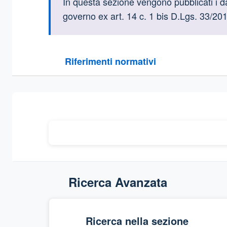
Informazioni intr
In questa sezione vengono pubblicati i dat
governo ex art. 14 c. 1 bis D.Lgs. 33/201
Questa sezione contiene i riferimenti normativi e le
Riferimenti normativi
Sezione compressa
Ricerca Avanzata
Ricerca nella sezione