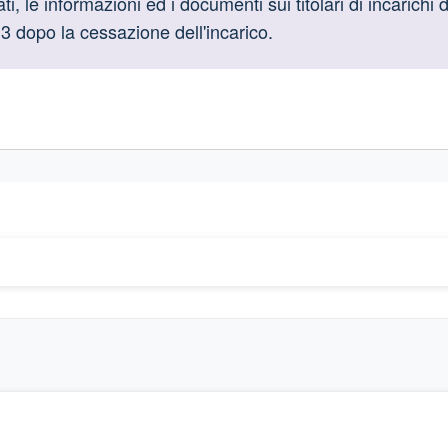
oduttive
i, le informazioni ed i documenti sui titolari di incarichi 
3 dopo la cessazione dell'incarico.
gislativi relativi alla trasparenza amministrativa