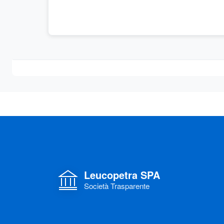
Leucopetra SPA
Società Trasparente