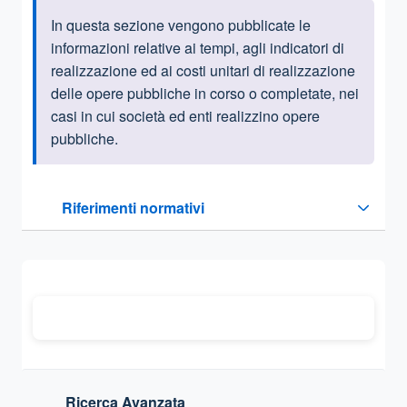
In questa sezione vengono pubblicate le
Informazioni introduttive
informazioni relative ai tempi, agli indicatori di
realizzazione ed ai costi unitari di realizzazione
delle opere pubbliche in corso o completate, nei
casi in cui società ed enti realizzino opere
pubbliche.
Questa sezione contiene i riferimenti normativi e legislativi
Riferimenti normativi
Sezione compressa
Ricerca Avanzata