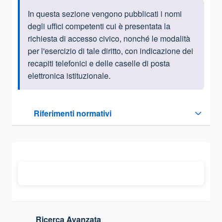
In questa sezione vengono pubblicati i nomi
Informazioni introduttive
degli uffici competenti cui è presentata la
richiesta di accesso civico, nonché le modalità
per l'esercizio di tale diritto, con indicazione dei
recapiti telefonici e delle caselle di posta
elettronica istituzionale.
Questa sezione contiene i riferimenti normativi e legislativi
Riferimenti normativi
Sezione compressa
Ricerca Avanzata