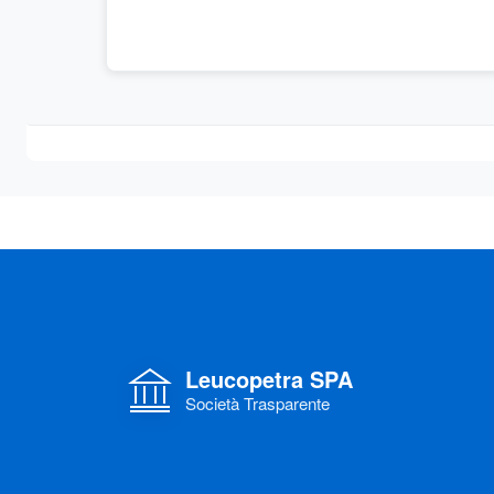
Leucopetra SPA
Società Trasparente