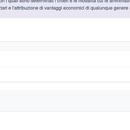
oduttive
on i quali sono determinati i criteri e le modalità cui le amminis
nziari e l'attribuzione di vantaggi economici di qualunque genere 
gislativi relativi alla trasparenza amministrativa