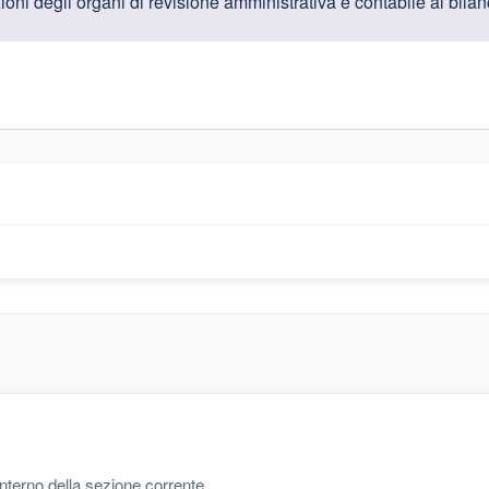
oduttive
ni degli organi di revisione amministrativa e contabile al bilanc
gislativi relativi alla trasparenza amministrativa
'interno della sezione corrente