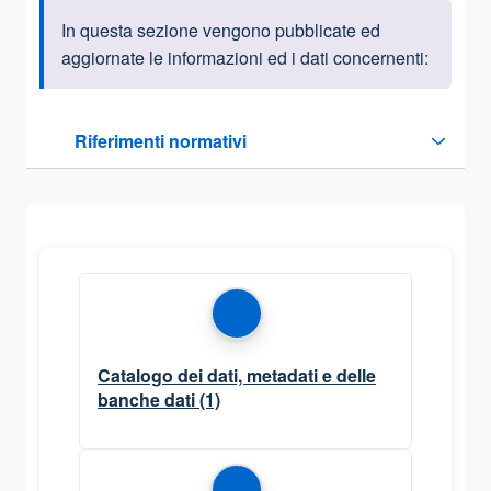
In questa sezione vengono pubblicate ed
Informazioni introduttive
aggiornate le informazioni ed i dati concernenti:
Questa sezione contiene i riferimenti normativi e legislativi
Riferimenti normativi
Sezione compressa
Catalogo dei dati, metadati e delle
banche dati
(1)