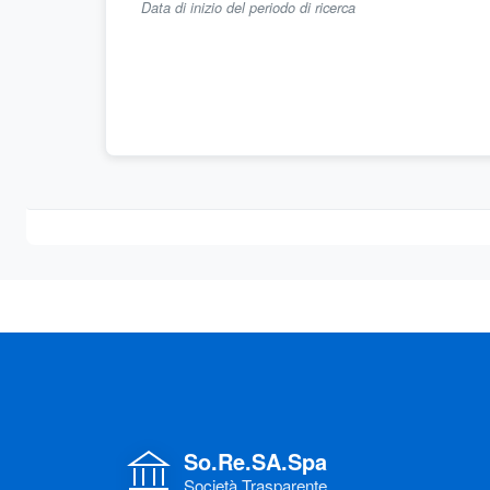
Data di inizio del periodo di ricerca
So.Re.SA.Spa
Società Trasparente