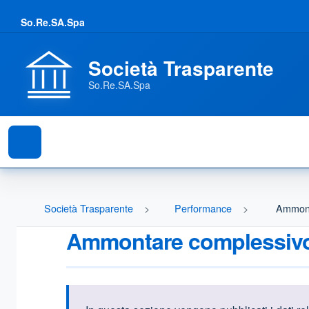
So.Re.SA.Spa
Società Trasparente
So.Re.SA.Spa
Società Trasparente
Performance
Ammont
Ammontare complessivo