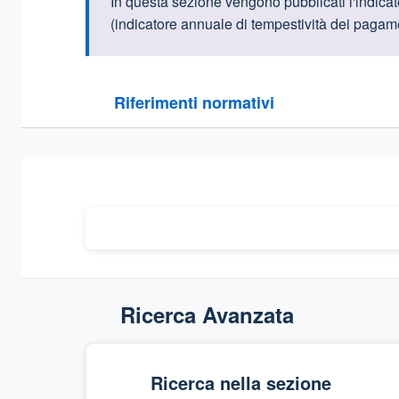
Informazioni intr
In questa sezione vengono pubblicati l'indicato
(indicatore annuale di tempestività dei pagamen
Questa sezione contiene i riferimenti normativi e le
Riferimenti normativi
Sezione compressa
Ricerca Avanzata
Ricerca nella sezione