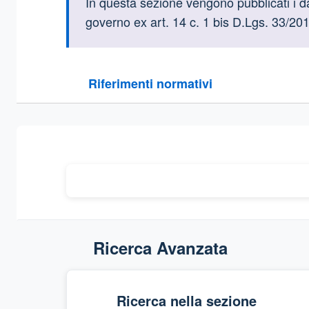
Informazioni intr
In questa sezione vengono pubblicati i dat
governo ex art. 14 c. 1 bis D.Lgs. 33/201
Questa sezione contiene i riferimenti normativi e le
Riferimenti normativi
Sezione compressa
Ricerca Avanzata
Ricerca nella sezione