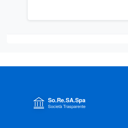
So.Re.SA.Spa
Società Trasparente