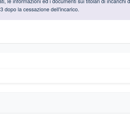
oduttive
i, le informazioni ed i documenti sui titolari di incarichi 
3 dopo la cessazione dell'incarico.
gislativi relativi alla trasparenza amministrativa