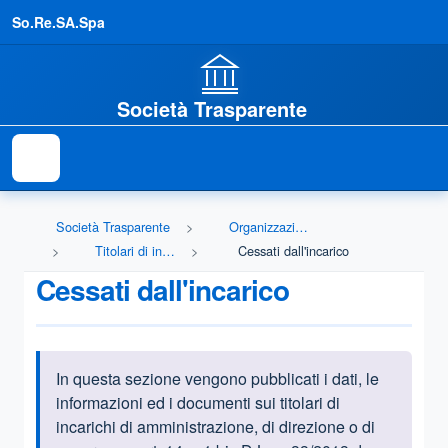
So.Re.SA.Spa
Società Trasparente
Società Trasparente
Organizzazione
Titolari di incarichi politici, di amministrazione, di direzione o di governo
Cessati dall'incarico
Cessati dall'incarico
In questa sezione vengono pubblicati i dati, le
Informazioni introduttive
informazioni ed i documenti sui titolari di
incarichi di amministrazione, di direzione o di