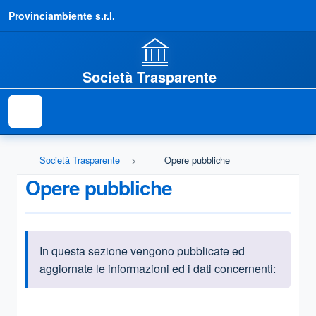
Provinciambiente s.r.l.
Società Trasparente
Società Trasparente
Opere pubbliche
Opere pubbliche
In questa sezione vengono pubblicate ed
Informazioni introduttive
aggiornate le informazioni ed i dati concernenti:
Questa sezione contiene i riferimenti normativi e legislativi