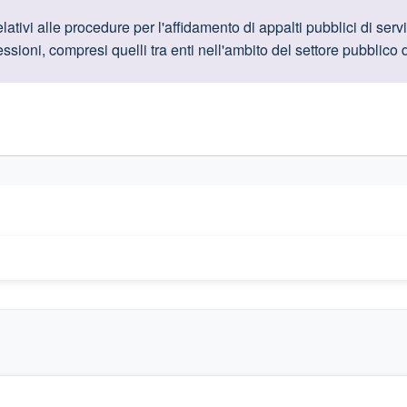
oduttive
ativi alle procedure per l'affidamento di appalti pubblici di serviz
ssioni, compresi quelli tra enti nell'ambito del settore pubblico d
gislativi relativi alla trasparenza amministrativa