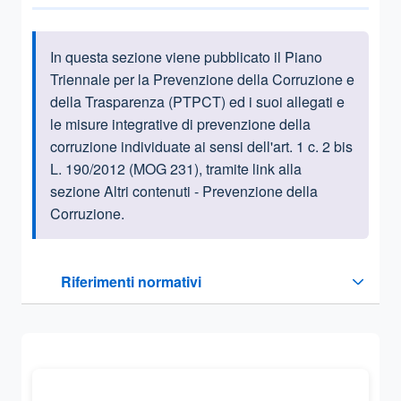
In questa sezione viene pubblicato il Piano
Informazioni introduttive
Triennale per la Prevenzione della Corruzione e
della Trasparenza (PTPCT) ed i suoi allegati e
le misure integrative di prevenzione della
corruzione individuate ai sensi dell'art. 1 c. 2 bis
L. 190/2012 (MOG 231), tramite link alla
sezione Altri contenuti - Prevenzione della
Corruzione.
Questa sezione contiene i riferimenti normativi e legislativi
Riferimenti normativi
Sezione compressa