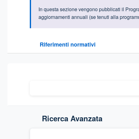
Informazioni intr
In questa sezione vengono pubblicati il Program
aggiornamenti annuali (se tenuti alla program
Questa sezione contiene i riferimenti normativi e le
Riferimenti normativi
Sezione compressa
Ricerca Avanzata