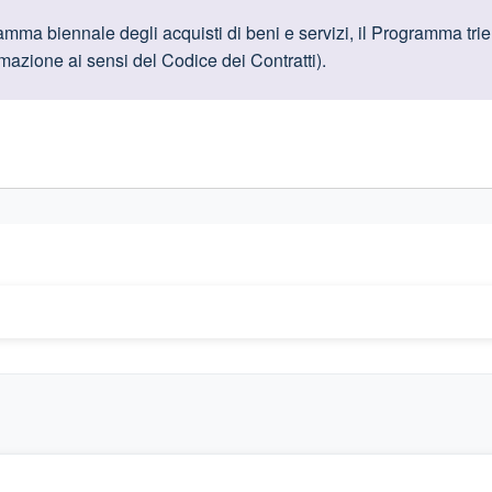
oduttive
ma biennale degli acquisti di beni e servizi, il Programma trienn
mazione ai sensi del Codice dei Contratti).
gislativi relativi alla trasparenza amministrativa