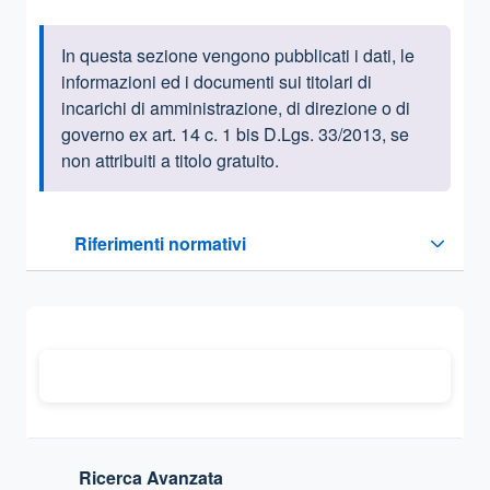
In questa sezione vengono pubblicati i dati, le
Informazioni introduttive
informazioni ed i documenti sui titolari di
incarichi di amministrazione, di direzione o di
governo ex art. 14 c. 1 bis D.Lgs. 33/2013, se
non attribuiti a titolo gratuito.
Questa sezione contiene i riferimenti normativi e legislativi
Riferimenti normativi
Sezione compressa
Ricerca Avanzata