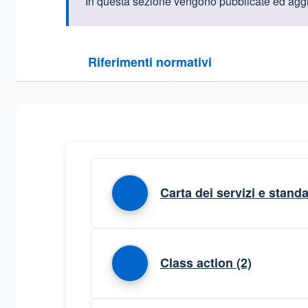
Informazioni intr
In questa sezione vengono pubblicate ed aggio
Questa sezione contiene i riferimenti normativi e le
Riferimenti normativi
Sezione compressa
Carta dei servizi e standa
Class action
(2)