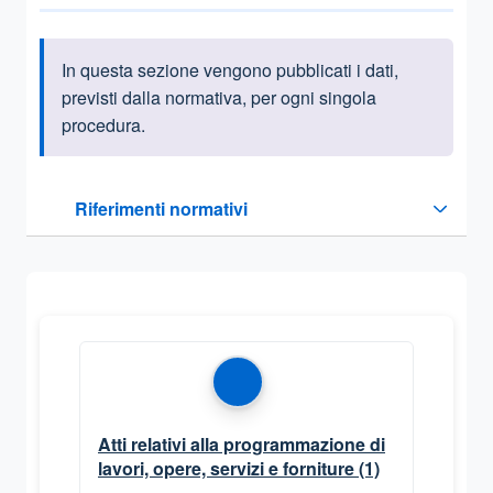
In questa sezione vengono pubblicati i dati,
Informazioni introduttive
previsti dalla normativa, per ogni singola
procedura.
Questa sezione contiene i riferimenti normativi e legislativi
Riferimenti normativi
Sezione compressa
Atti relativi alla programmazione di
lavori, opere, servizi e forniture
(1)