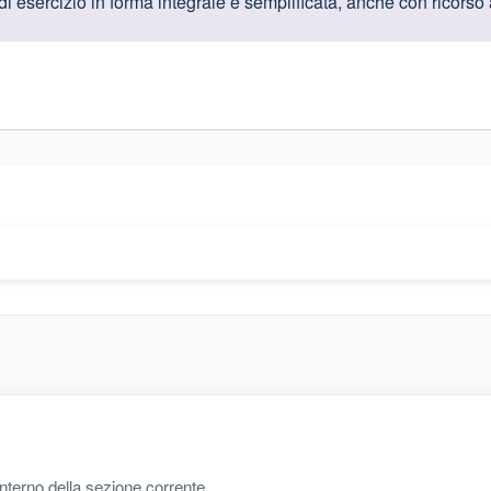
oduttive
di esercizio in forma integrale e semplificata, anche con ricorso
gislativi relativi alla trasparenza amministrativa
'interno della sezione corrente