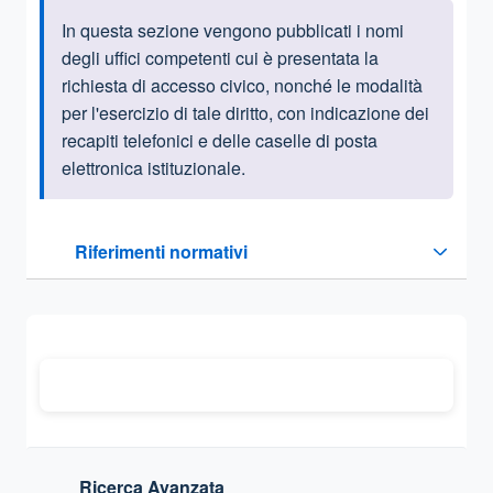
In questa sezione vengono pubblicati i nomi
Informazioni introduttive
degli uffici competenti cui è presentata la
richiesta di accesso civico, nonché le modalità
per l'esercizio di tale diritto, con indicazione dei
recapiti telefonici e delle caselle di posta
elettronica istituzionale.
Questa sezione contiene i riferimenti normativi e legislativi
Riferimenti normativi
Sezione compressa
Ricerca Avanzata