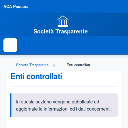
ACA Pescara
Società Trasparente
Società Trasparente
Enti controllati
Enti controllati
In questa sezione vengono pubblicate ed
Informazioni introduttive
aggiornate le informazioni ed i dati concernenti:
Questa sezione contiene i riferimenti normativi e legislativi