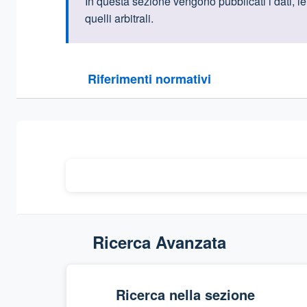
Informazioni intr
In questa sezione vengono pubblicati i dati, l
quelli arbitrali.
Questa sezione contiene i riferimenti normativi e le
Riferimenti normativi
Sezione compressa
Ricerca Avanzata
Ricerca nella sezione