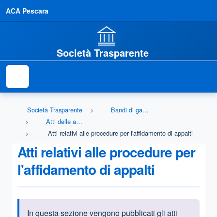
ACA Pescara
Società Trasparente
Società Trasparente
Bandi di gara e contratti
Atti delle amministrazioni aggiudicatrici e degli enti aggiudicatori distintamente per ogni procedura
Atti relativi alle procedure per l'affidamento di appalti
Atti relativi alle procedure per
l'affidamento di appalti
In questa sezione vengono pubblicati gli atti
Informazioni introduttive