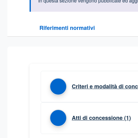
Informazioni intr
In questa sezione vengono pubblicate ed aggio
Questa sezione contiene i riferimenti normativi e le
Riferimenti normativi
Sezione compressa
Criteri e modalità di con
Atti di concessione
(1)