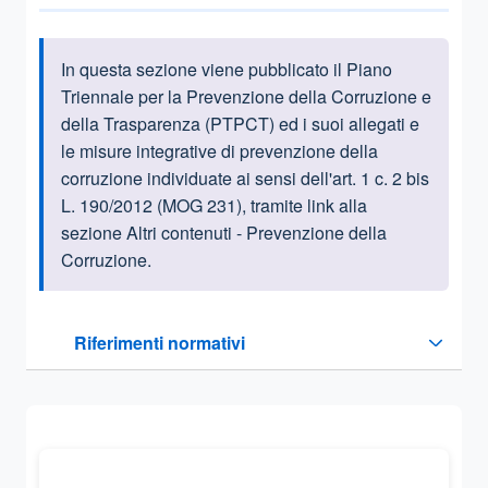
In questa sezione viene pubblicato il Piano
Informazioni introduttive
Triennale per la Prevenzione della Corruzione e
della Trasparenza (PTPCT) ed i suoi allegati e
le misure integrative di prevenzione della
corruzione individuate ai sensi dell'art. 1 c. 2 bis
L. 190/2012 (MOG 231), tramite link alla
sezione Altri contenuti - Prevenzione della
Corruzione.
Questa sezione contiene i riferimenti normativi e legislativi
Riferimenti normativi
Sezione compressa