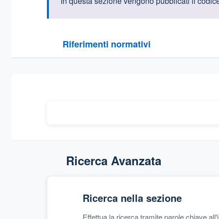
Informazioni intr
In questa sezione vengono pubblicati il codice 
Questa sezione contiene i riferimenti normativi e le
Riferimenti normativi
Sezione compressa
Ricerca Avanzata
Ricerca nella sezione
Effettua la ricerca tramite parole chiave all