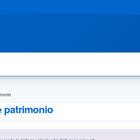
imonio
e patrimonio