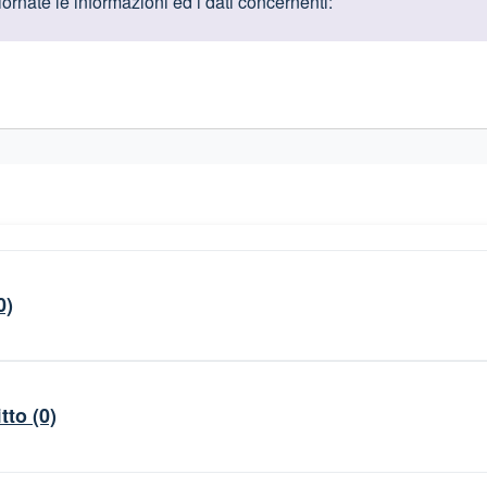
oduttive
rnate le informazioni ed i dati concernenti:
gislativi relativi alla trasparenza amministrativa
0)
itto
(0)