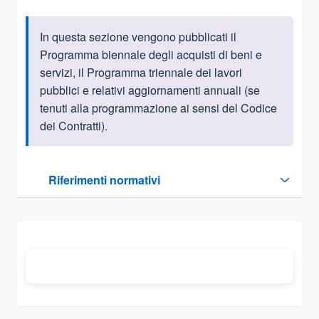
In questa sezione vengono pubblicati il
Informazioni introduttive
Programma biennale degli acquisti di beni e
servizi, il Programma triennale dei lavori
pubblici e relativi aggiornamenti annuali (se
tenuti alla programmazione ai sensi del Codice
dei Contratti).
Questa sezione contiene i riferimenti normativi e legislativi
Riferimenti normativi
Sezione compressa