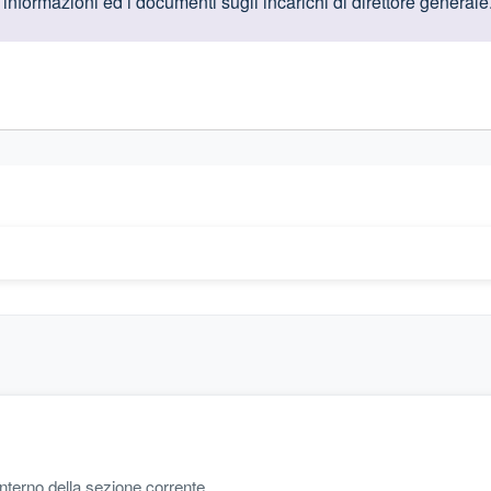
oduttive
 informazioni ed i documenti sugli incarichi di direttore generale
gislativi relativi alla trasparenza amministrativa
'interno della sezione corrente