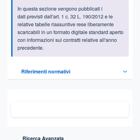
In questa sezione vengono pubblicati i
Informazioni introduttive
dati previsti dall'art. 1 c. 32 L. 190/2012 e le
relative tabelle riassuntive rese liberamente
scaricabili in un formato digitale standard aperto
con informazioni sui contratti relative all'anno
precedente.
Questa sezione contiene i riferimenti normativi e legislativi
Riferimenti normativi
Sezione compressa
Ricerca Avanzata