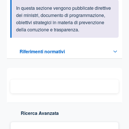
In questa sezione vengono pubblicate direttive
Informazioni introduttive
dei ministri, documento di programmazione,
obiettivi strategici in materia di prevenzione
della corruzione e trasparenza.
Questa sezione contiene i riferimenti normativi e legislativi
Riferimenti normativi
Sezione compressa
Ricerca Avanzata