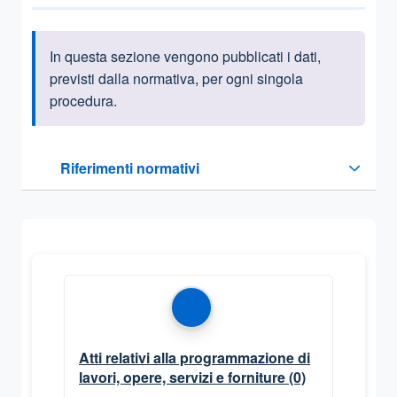
In questa sezione vengono pubblicati i dati,
Informazioni introduttive
previsti dalla normativa, per ogni singola
procedura.
Questa sezione contiene i riferimenti normativi e legislativi
Riferimenti normativi
Sezione compressa
Atti relativi alla programmazione di
lavori, opere, servizi e forniture
(0)