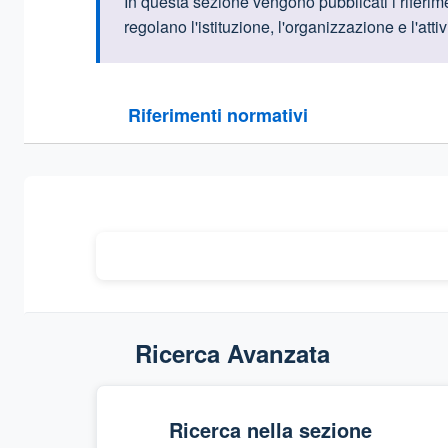
Informazioni intr
In questa sezione vengono pubblicati i riferime
regolano l'istituzione, l'organizzazione e l'attiv
Questa sezione contiene i riferimenti normativi e le
Riferimenti normativi
Sezione compressa
Ricerca Avanzata
Ricerca nella sezione