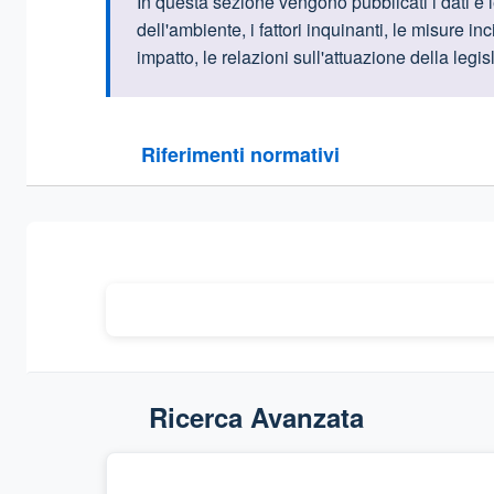
Informazioni intr
In questa sezione vengono pubblicati i dati e l
dell'ambiente, i fattori inquinanti, le misure in
impatto, le relazioni sull'attuazione della legi
Questa sezione contiene i riferimenti normativi e le
Riferimenti normativi
Sezione compressa
Ricerca Avanzata