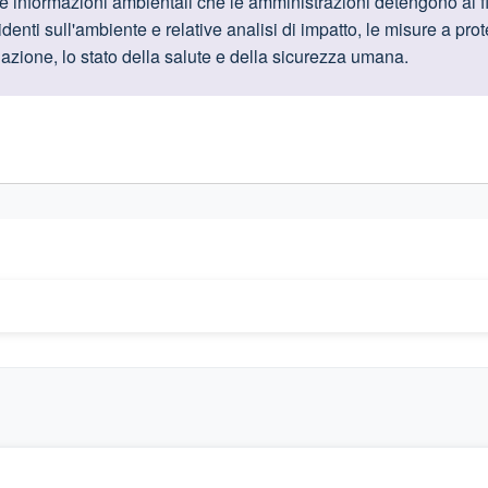
oduttive
e informazioni ambientali che le amministrazioni detengono ai fini 
cidenti sull'ambiente e relative analisi di impatto, le misure a pro
slazione, lo stato della salute e della sicurezza umana.
gislativi relativi alla trasparenza amministrativa