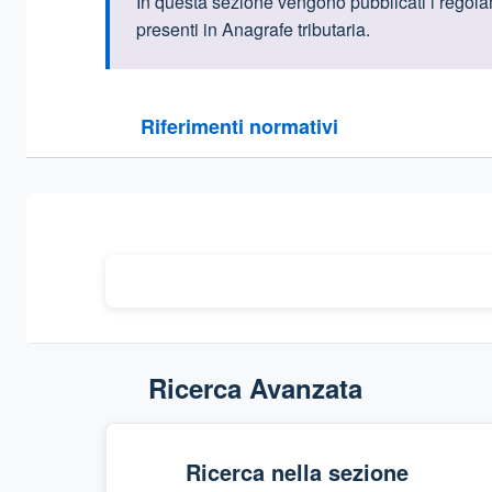
Informazioni intr
In questa sezione vengono pubblicati i regolament
presenti in Anagrafe tributaria.
Questa sezione contiene i riferimenti normativi e le
Riferimenti normativi
Sezione compressa
Ricerca Avanzata
Ricerca nella sezione