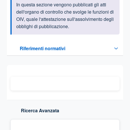
In questa sezione vengono pubblicati gli atti
Informazioni introduttive
dell'organo di controllo che svolge le funzioni di
OIV, quale l'attestazione sull'assolvimento degli
obblighi di pubblicazione.
Questa sezione contiene i riferimenti normativi e legislativi
Riferimenti normativi
Sezione compressa
Ricerca Avanzata