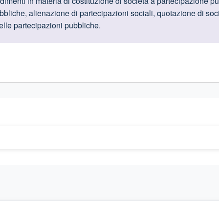
oduttive
imenti in materia di costituzione di società a partecipazione pub
ubbliche, alienazione di partecipazioni sociali, quotazione di soc
elle partecipazioni pubbliche
.
gislativi relativi alla trasparenza amministrativa