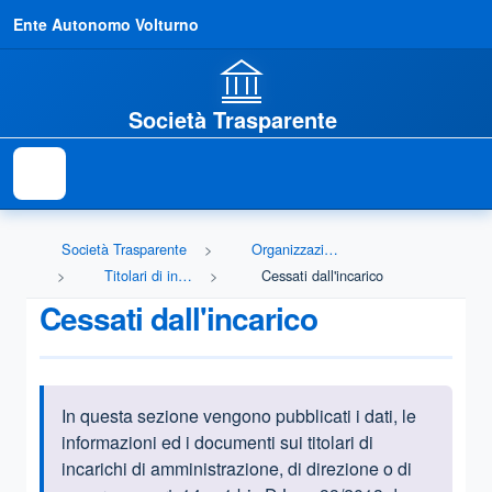
Ente Autonomo Volturno
Società Trasparente
Società Trasparente
Organizzazione
Titolari di incarichi politici, di amministrazione, di direzione o di governo
Cessati dall'incarico
Cessati dall'incarico
In questa sezione vengono pubblicati i dati, le
Informazioni introduttive
informazioni ed i documenti sui titolari di
incarichi di amministrazione, di direzione o di